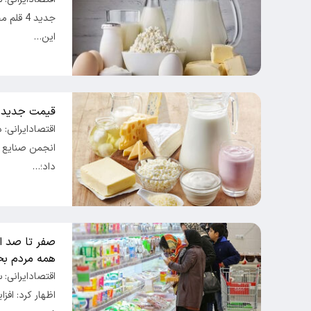
جدید 4 
این…
قیمت جدید ش
انجمن صنایع ل
داد؛…
همه مردم بخ
اقتصادایرانی: 
اظهار کرد: افز