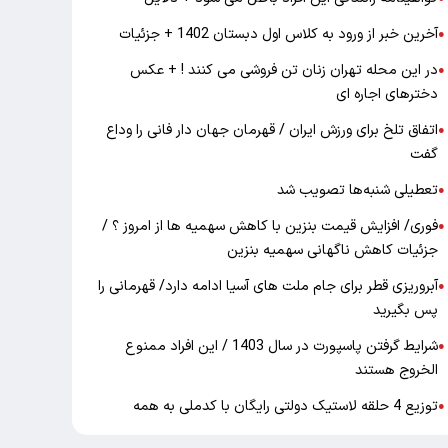
آخرین خبر از ورود به کلاس اول دبستان 1402 + جزئیات
●
در این محله تهران زنان تن فروشی می کنند ! + عکس
●
دخترهای اجاره ای
اتفاق تلخ برای ورزش ایران / قهرمان جهان دار فانی را وداع
●
گفت
تعطیلی شنبه‌ها تصویب شد
●
فوری/ افزایش قیمت بنزین با کاهش سهمیه ها از امروز ؟ /
●
جزئیات کاهش ناگهانی سهمیه بنزین
آبروریزی قطر برای جام ملت های آسیا ادامه دارد/ قهرمانی را
●
پس بگیرید
شرایط گرفتن پاسپورت در سال 1403 / این افراد ممنوع
●
الخروج هستند
توزیع 4 حلقه لاستیک دولتی رایگان با کدملی به همه
●