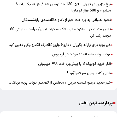
نرخ بنزین در تهران لیتری 130 هزارتومان شد / هزینه یک باک 6
●
میلیون و 500 هزار تومان!
نحوه اعتراض به پرداخت حق اولاد و عائله‌مندی بازنشستگان
●
تغییر مثبت در عملکرد مالی بانک صادرات ایران/ درآمد عملیاتی 80
●
درصد رشد کرد
خبر ویژه برای یارانه بگیران / تاریخ واریز کالابرگ الکترونیکی تغییر کرد
●
عرضه اولیه «احیا۱» ۱۹ مرداد در فرابورس
●
آغاز خرید کوییک S با پیش‌پرداخت ۴۹۹ میلیونی
●
بلایی که تورم بر سر فقرا آورد !
●
خبر جدید درباره قیمت بنزین / مجلس از تصمیم دولت پرده برداشت
●
پربازدیدترین اخبار