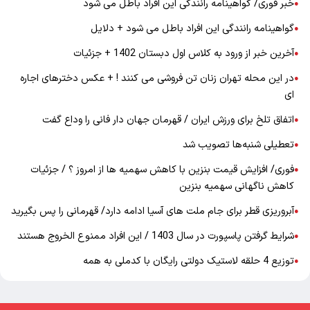
خبر فوری/ گواهینامه رانندگی این افراد باطل می شود
●
گواهینامه رانندگی این افراد باطل می شود + دلایل
●
آخرین خبر از ورود به کلاس اول دبستان 1402 + جزئیات
●
در این محله تهران زنان تن فروشی می کنند ! + عکس دخترهای اجاره
●
ای
اتفاق تلخ برای ورزش ایران / قهرمان جهان دار فانی را وداع گفت
●
تعطیلی شنبه‌ها تصویب شد
●
فوری/ افزایش قیمت بنزین با کاهش سهمیه ها از امروز ؟ / جزئیات
●
کاهش ناگهانی سهمیه بنزین
آبروریزی قطر برای جام ملت های آسیا ادامه دارد/ قهرمانی را پس بگیرید
●
شرایط گرفتن پاسپورت در سال 1403 / این افراد ممنوع الخروج هستند
●
توزیع 4 حلقه لاستیک دولتی رایگان با کدملی به همه
●