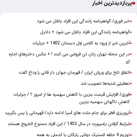
پربازدیدترین اخبار
خبر فوری/ گواهینامه رانندگی این افراد باطل می شود
●
گواهینامه رانندگی این افراد باطل می شود + دلایل
●
آخرین خبر از ورود به کلاس اول دبستان 1402 + جزئیات
●
در این محله تهران زنان تن فروشی می کنند ! + عکس دخترهای اجاره
●
ای
اتفاق تلخ برای ورزش ایران / قهرمان جهان دار فانی را وداع گفت
●
تعطیلی شنبه‌ها تصویب شد
●
فوری/ افزایش قیمت بنزین با کاهش سهمیه ها از امروز ؟ / جزئیات
●
کاهش ناگهانی سهمیه بنزین
آبروریزی قطر برای جام ملت های آسیا ادامه دارد/ قهرمانی را پس بگیرید
●
شرایط گرفتن پاسپورت در سال 1403 / این افراد ممنوع الخروج هستند
●
توزیع 4 حلقه لاستیک دولتی رایگان با کدملی به همه
●