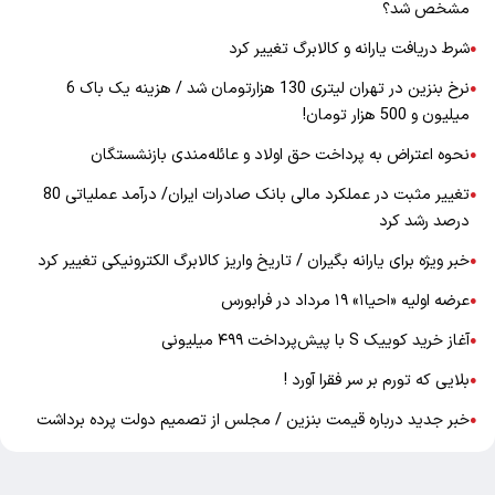
مشخص شد؟
شرط دریافت یارانه و کالابرگ تغییر کرد
●
نرخ بنزین در تهران لیتری 130 هزارتومان شد / هزینه یک باک 6
●
میلیون و 500 هزار تومان!
نحوه اعتراض به پرداخت حق اولاد و عائله‌مندی بازنشستگان
●
تغییر مثبت در عملکرد مالی بانک صادرات ایران/ درآمد عملیاتی 80
●
درصد رشد کرد
خبر ویژه برای یارانه بگیران / تاریخ واریز کالابرگ الکترونیکی تغییر کرد
●
عرضه اولیه «احیا۱» ۱۹ مرداد در فرابورس
●
آغاز خرید کوییک S با پیش‌پرداخت ۴۹۹ میلیونی
●
بلایی که تورم بر سر فقرا آورد !
●
خبر جدید درباره قیمت بنزین / مجلس از تصمیم دولت پرده برداشت
●