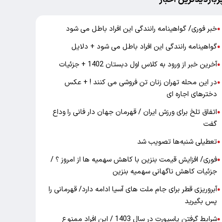
خبر فوری/ گواهینامه رانندگی این افراد باطل می شود
●
گواهینامه رانندگی این افراد باطل می شود + دلایل
●
آخرین خبر از ورود به کلاس اول دبستان 1402 + جزئیات
●
در این محله تهران زنان تن فروشی می کنند ! + عکس
●
دخترهای اجاره ای
اتفاق تلخ برای ورزش ایران / قهرمان جهان دار فانی را وداع
●
گفت
تعطیلی شنبه‌ها تصویب شد
●
فوری/ افزایش قیمت بنزین با کاهش سهمیه ها از امروز ؟ /
●
جزئیات کاهش ناگهانی سهمیه بنزین
آبروریزی قطر برای جام ملت های آسیا ادامه دارد/ قهرمانی را
●
پس بگیرید
شرایط گرفتن پاسپورت در سال 1403 / این افراد ممنوع
●