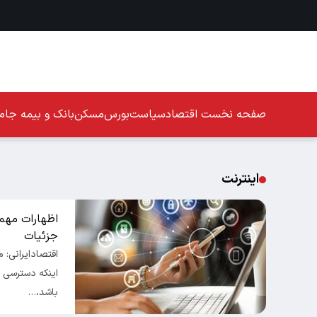
صفحه نخست
اقتصاد
سیاست
بورس
مسکن
بانک و بیمه
جامع
اینترنت
اظهارات مهم 
جزئیات
اقتصادایرانی: 
اینکه دسترسی ب
باشد،…