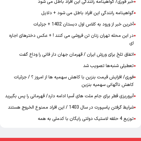
خبر فوری/ گواهینامه رانندگی این افراد باطل می شود
●
گواهینامه رانندگی این افراد باطل می شود + دلایل
●
آخرین خبر از ورود به کلاس اول دبستان 1402 + جزئیات
●
در این محله تهران زنان تن فروشی می کنند ! + عکس دخترهای اجاره
●
ای
اتفاق تلخ برای ورزش ایران / قهرمان جهان دار فانی را وداع گفت
●
تعطیلی شنبه‌ها تصویب شد
●
فوری/ افزایش قیمت بنزین با کاهش سهمیه ها از امروز ؟ / جزئیات
●
کاهش ناگهانی سهمیه بنزین
آبروریزی قطر برای جام ملت های آسیا ادامه دارد/ قهرمانی را پس بگیرید
●
شرایط گرفتن پاسپورت در سال 1403 / این افراد ممنوع الخروج هستند
●
توزیع 4 حلقه لاستیک دولتی رایگان با کدملی به همه
●