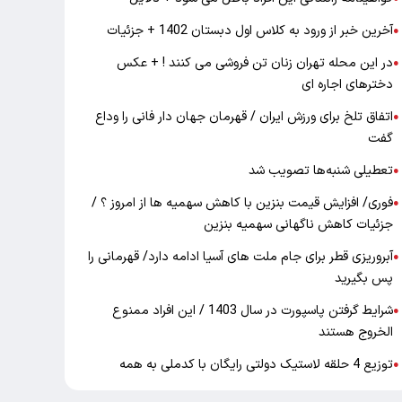
آخرین خبر از ورود به کلاس اول دبستان 1402 + جزئیات
●
در این محله تهران زنان تن فروشی می کنند ! + عکس
●
دخترهای اجاره ای
اتفاق تلخ برای ورزش ایران / قهرمان جهان دار فانی را وداع
●
گفت
تعطیلی شنبه‌ها تصویب شد
●
فوری/ افزایش قیمت بنزین با کاهش سهمیه ها از امروز ؟ /
●
جزئیات کاهش ناگهانی سهمیه بنزین
آبروریزی قطر برای جام ملت های آسیا ادامه دارد/ قهرمانی را
●
پس بگیرید
شرایط گرفتن پاسپورت در سال 1403 / این افراد ممنوع
●
الخروج هستند
توزیع 4 حلقه لاستیک دولتی رایگان با کدملی به همه
●