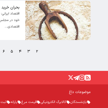
بحران خرید 
اقتصاد ایرانی:
خود در مجلس ب
اقتصادی…
۶
۵
۴
۳
۲
موضوعات داغ
بازنشستگان
کالابرگ الکترونیکی
قیمت مرغ
یارانه
ثبت ن