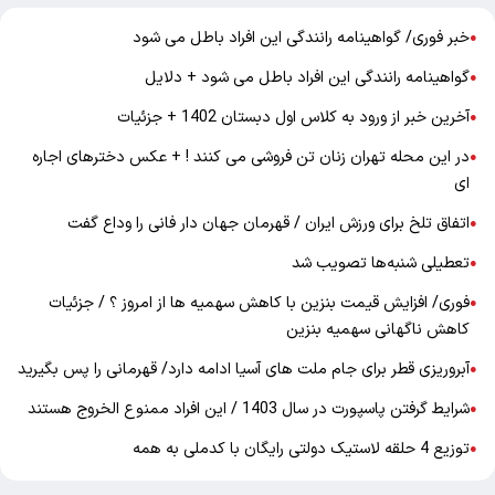
خبر فوری/ گواهینامه رانندگی این افراد باطل می شود
●
گواهینامه رانندگی این افراد باطل می شود + دلایل
●
آخرین خبر از ورود به کلاس اول دبستان 1402 + جزئیات
●
در این محله تهران زنان تن فروشی می کنند ! + عکس دخترهای اجاره
●
ای
اتفاق تلخ برای ورزش ایران / قهرمان جهان دار فانی را وداع گفت
●
تعطیلی شنبه‌ها تصویب شد
●
فوری/ افزایش قیمت بنزین با کاهش سهمیه ها از امروز ؟ / جزئیات
●
کاهش ناگهانی سهمیه بنزین
آبروریزی قطر برای جام ملت های آسیا ادامه دارد/ قهرمانی را پس بگیرید
●
شرایط گرفتن پاسپورت در سال 1403 / این افراد ممنوع الخروج هستند
●
توزیع 4 حلقه لاستیک دولتی رایگان با کدملی به همه
●