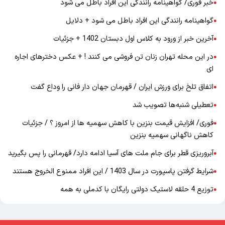
خبر فوری/ گواهینامه رانندگی این افراد باطل می شود
●
گواهینامه رانندگی این افراد باطل می شود + دلایل
●
آخرین خبر از ورود به کلاس اول دبستان 1402 + جزئیات
●
در این محله تهران زنان تن فروشی می کنند ! + عکس دخترهای اجاره
●
ای
اتفاق تلخ برای ورزش ایران / قهرمان جهان دار فانی را وداع گفت
●
تعطیلی شنبه‌ها تصویب شد
●
فوری/ افزایش قیمت بنزین با کاهش سهمیه ها از امروز ؟ / جزئیات
●
کاهش ناگهانی سهمیه بنزین
آبروریزی قطر برای جام ملت های آسیا ادامه دارد/ قهرمانی را پس بگیرید
●
شرایط گرفتن پاسپورت در سال 1403 / این افراد ممنوع الخروج هستند
●
توزیع 4 حلقه لاستیک دولتی رایگان با کدملی به همه
●