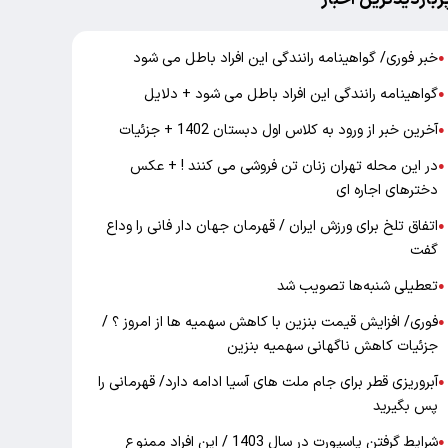
خبر فوری/ گواهینامه رانندگی این افراد باطل می شود
●
گواهینامه رانندگی این افراد باطل می شود + دلایل
●
آخرین خبر از ورود به کلاس اول دبستان 1402 + جزئیات
●
در این محله تهران زنان تن فروشی می کنند ! + عکس
●
دخترهای اجاره ای
اتفاق تلخ برای ورزش ایران / قهرمان جهان دار فانی را وداع
●
گفت
تعطیلی شنبه‌ها تصویب شد
●
فوری/ افزایش قیمت بنزین با کاهش سهمیه ها از امروز ؟ /
●
جزئیات کاهش ناگهانی سهمیه بنزین
آبروریزی قطر برای جام ملت های آسیا ادامه دارد/ قهرمانی را
●
پس بگیرید
شرایط گرفتن پاسپورت در سال 1403 / این افراد ممنوع
●