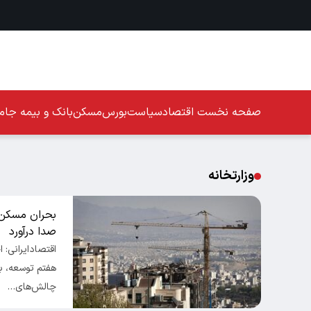
صفحه نخست
اقتصاد
سیاست
بورس
مسکن
بانک و بیمه
جامع
وزارتخانه
بحران مسکن 
صدا درآورد
اقتصادایرانی: 
هفتم توسعه، ب
چالش‌های…